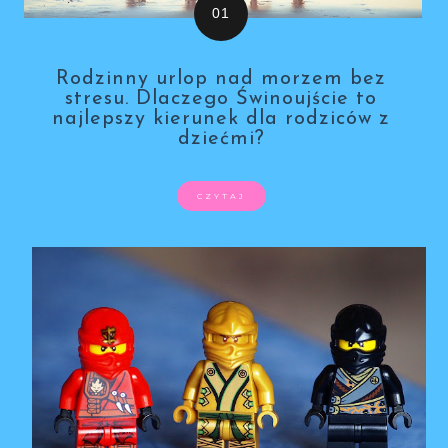
Rodzinny urlop nad morzem bez
stresu. Dlaczego Świnoujście to
najlepszy kierunek dla rodziców z
dziećmi?
CZYTAJ