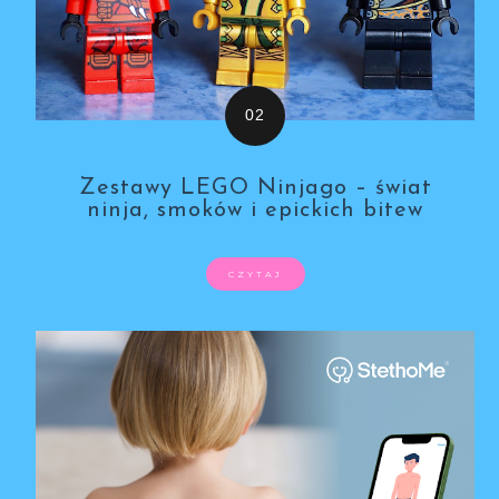
Zestawy LEGO Ninjago – świat
ninja, smoków i epickich bitew
CZYTAJ