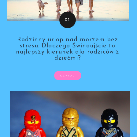
Rodzinny urlop nad morzem bez
stresu. Dlaczego Świnoujście to
najlepszy kierunek dla rodziców z
dziećmi?
CZYTAJ