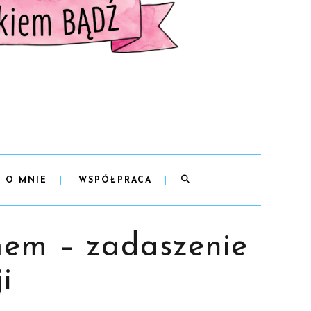
O MNIE
WSPÓŁPRACA
mem – zadaszenie
i