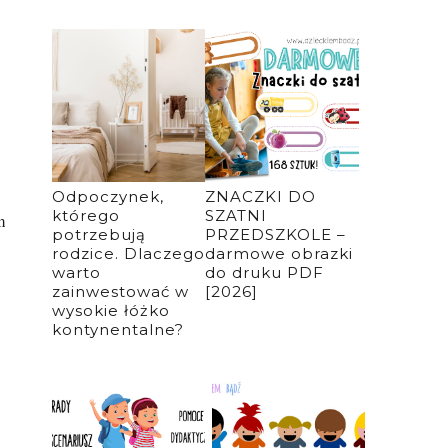
Odpoczynek,
ZNACZKI DO
którego
SZATNI
m
potrzebują
PRZEDSZKOLE –
rodzice. Dlaczego
darmowe obrazki
warto
do druku PDF
zainwestować w
[2026]
wysokie łóżko
kontynentalne?