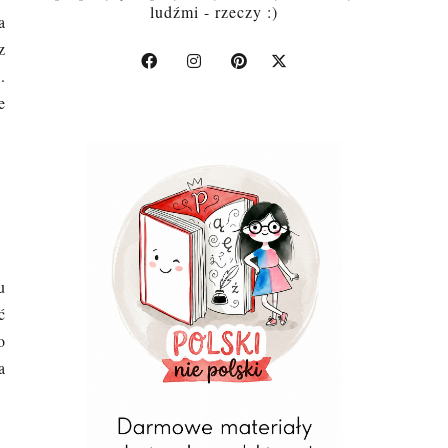
ludźmi - rzeczy :)
a
z
a
.
e
u
ć
o
a