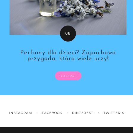
Perfumy dla dzieci? Zapachowa
przygoda, która wiele uczy!
CZYTAJ
INSTAGRAM
FACEBOOK
PINTEREST
TWITTER X