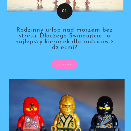
Rodzinny urlop nad morzem bez
stresu. Dlaczego Świnoujście to
najlepszy kierunek dla rodziców z
dziećmi?
CZYTAJ