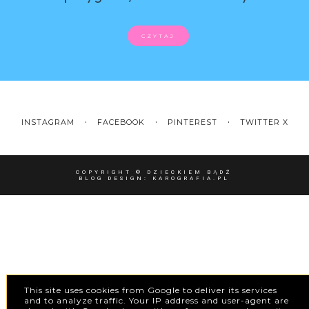
CZYTAJ
INSTAGRAM
FACEBOOK
PINTEREST
TWITTER X
COPYRIGHT ©
DZIECKIEM BĄDŹ
BLOG DESIGN:
KAROGRAFIA.PL
This site uses cookies from Google to deliver its services
and to analyze traffic. Your IP address and user-agent are