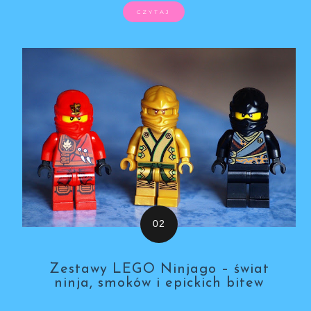
CZYTAJ
Zestawy LEGO Ninjago – świat
ninja, smoków i epickich bitew