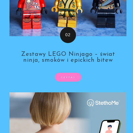
Zestawy LEGO Ninjago – świat
ninja, smoków i epickich bitew
CZYTAJ