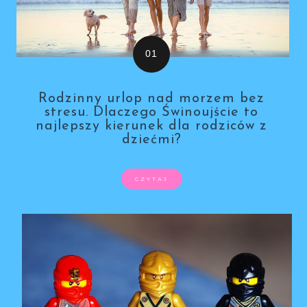
Rodzinny urlop nad morzem bez
stresu. Dlaczego Świnoujście to
najlepszy kierunek dla rodziców z
dziećmi?
CZYTAJ