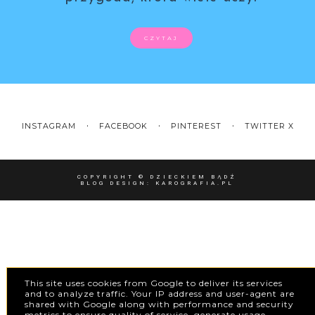
CZYTAJ
INSTAGRAM
FACEBOOK
PINTEREST
TWITTER X
COPYRIGHT ©
DZIECKIEM BĄDŹ
BLOG DESIGN:
KAROGRAFIA.PL
This site uses cookies from Google to deliver its services
and to analyze traffic. Your IP address and user-agent are
shared with Google along with performance and security
metrics to ensure quality of service, generate usage