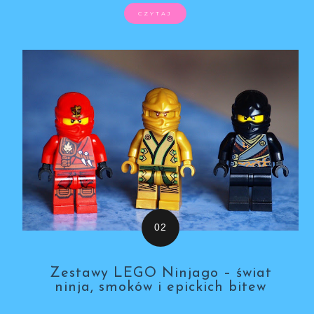
CZYTAJ
Zestawy LEGO Ninjago – świat
ninja, smoków i epickich bitew