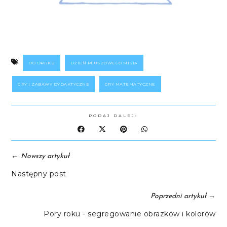
DO DRUKU
DZIEŃ PLUSZOWEGO MISIA
GRY I ZABAWY DYDAKTYCZNE
GRY MATEMATYCZNE
PODAJ DALEJ:
←
Nowszy artykuł
Następny post
→
Poprzedni artykuł
Pory roku - segregowanie obrazków i kolorów