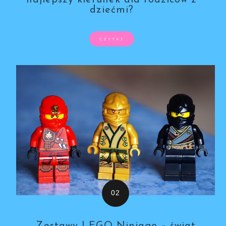
najlepszy kierunek dla rodziców z
dziećmi?
CZYTAJ
Zestawy LEGO Ninjago – świat