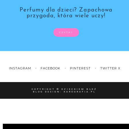
Perfumy dla dzieci? Zapachowa
przygoda, która wiele uczy!
CZYTAJ
INSTAGRAM
FACEBOOK
PINTEREST
TWITTER X
COPYRIGHT ©
DZIECKIEM BĄDŹ
BLOG DESIGN:
KAROGRAFIA.PL