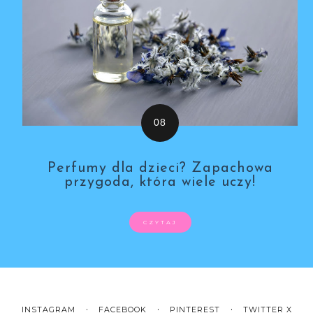
Perfumy dla dzieci? Zapachowa
przygoda, która wiele uczy!
CZYTAJ
INSTAGRAM
FACEBOOK
PINTEREST
TWITTER X