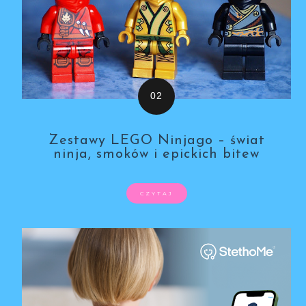
Zestawy LEGO Ninjago – świat
ninja, smoków i epickich bitew
CZYTAJ