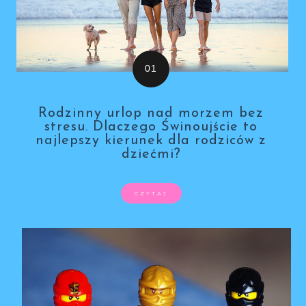
Rodzinny urlop nad morzem bez
stresu. Dlaczego Świnoujście to
najlepszy kierunek dla rodziców z
dziećmi?
CZYTAJ