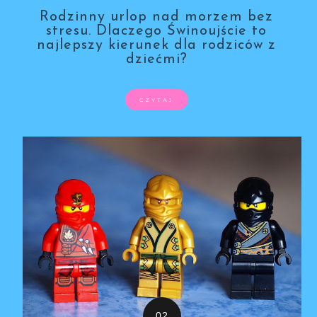
Rodzinny urlop nad morzem bez
stresu. Dlaczego Świnoujście to
najlepszy kierunek dla rodziców z
dziećmi?
CZYTAJ