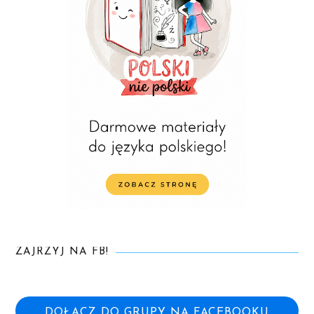
ZAJRZYJ NA FB!
DOŁĄCZ DO GRUPY NA FACEBOOKU