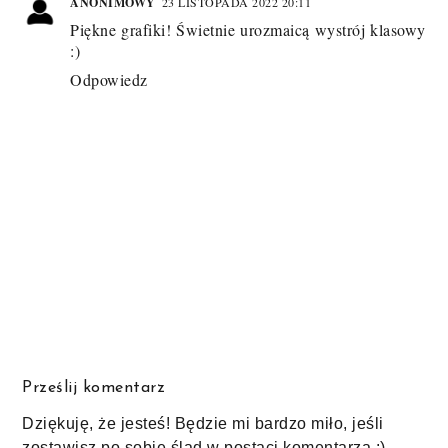
ANONIMOWY
23 LISTOPADA 2022 20:11
Piękne grafiki! Świetnie urozmaicą wystrój klasowy
:)
Odpowiedz
Prześlij komentarz
Dziękuję, że jesteś! Będzie mi bardzo miło, jeśli
zostawisz po sobie ślad w postaci komentarza :)