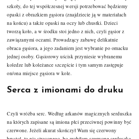
szkoły, do tej współczesnej wersji potrzebować będziemy
opaski z obrazkiem gąsiora (znajdziecie ją w materiałach
na końcu) a także opaski na oczy lub chustki. Dzieci
tworzą koło, a w środku stoi jedno z nich, czyli gąsior z
zawiązanymi oczami. Prowadzący zabawę delikatnie
obraca gąsiora, a jego zadaniem jest wybranie po omacku
jednej osoby. Gąsiorowy uścisk przyniesie wybranemu
koledze lub koleżance szczęście i tym samym zastępuje
on/ona miejsce gąsiora w kole.
Serca z imionami do druku
Czyli wróżba serc. Według arkanów magicznych serduszka
na których zapisane są imiona płci przeciwnej powinny być
czerwone. Jeżeli akurat skończył Wam się czerwony
brystol, to nic straconego, bo zrobiłam czerwone serduszka