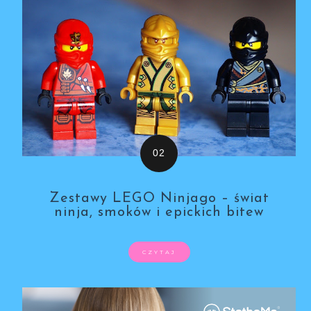
Zestawy LEGO Ninjago – świat
ninja, smoków i epickich bitew
CZYTAJ