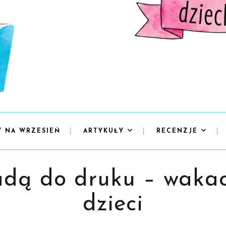
Y NA WRZESIEŃ
ARTYKUŁY
RECENZJE
iadą do druku – waka
dzieci