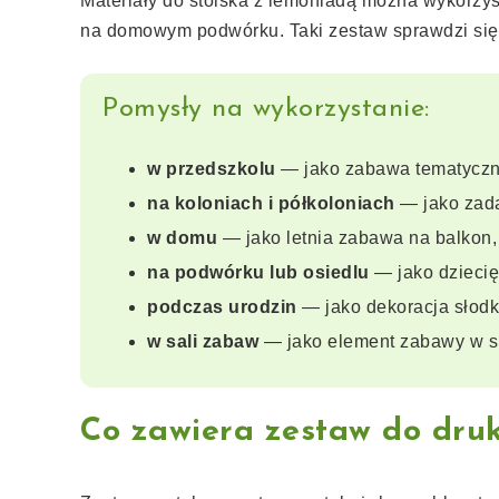
Materiały do stoiska z lemoniadą można wykorzy
na domowym podwórku. Taki zestaw sprawdzi się
Pomysły na wykorzystanie:
w przedszkolu
— jako zabawa tematyczna
na koloniach i półkoloniach
— jako zada
w domu
— jako letnia zabawa na balkon, 
na podwórku lub osiedlu
— jako dziecię
podczas urodzin
— jako dekoracja słodki
w sali zabaw
— jako element zabawy w sk
Co zawiera zestaw do dru