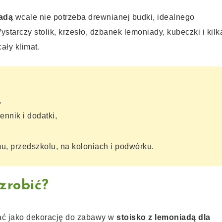
iadą
wcale nie potrzeba drewnianej budki, idealnego
ystarczy stolik, krzesło, dzbanek lemoniady, kubeczki i kilk
ały klimat.
,
nnik i dodatki,
, przedszkolu, na koloniach i podwórku.
zrobić?
ać jako dekorację do zabawy w
stoisko z lemoniadą dla