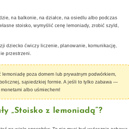
ie, na balkonie, na działce, na osiedlu albo podczas
łasne stoisko, wymyślić cenę lemoniady, zrobić szyld,
azji dziecko ćwiczy liczenie, planowanie, komunikację,
ie przestrzeni.
ać lemoniadę poza domem lub prywatnym podwórkiem,
bolicznej, sąsiedzkiej formie. A jeśli to tylko zabawa —
i monetami albo uśmiechem!
ły „Stoisko z lemoniadą”?