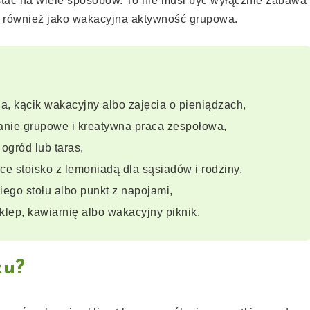
stać na wiele sposobów. To nie musi być wyłącznie zabawa
 również jako wakacyjna aktywność grupowa.
, kącik wakacyjny albo zajęcia o pieniądzach,
nie grupowe i kreatywna praca zespołowa,
ogród lub taras,
ce stoisko z lemoniadą dla sąsiadów i rodziny,
ego stołu albo punkt z napojami,
lep, kawiarnię albo wakacyjny piknik.
ku?