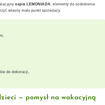
akacyjny
napis LEMONIADA
, elementy do ozdobienia
orzyć własny mały punkt sprzedaży.
em,
ców do dekoracji,
dzieci — pomysł na wakacyjną