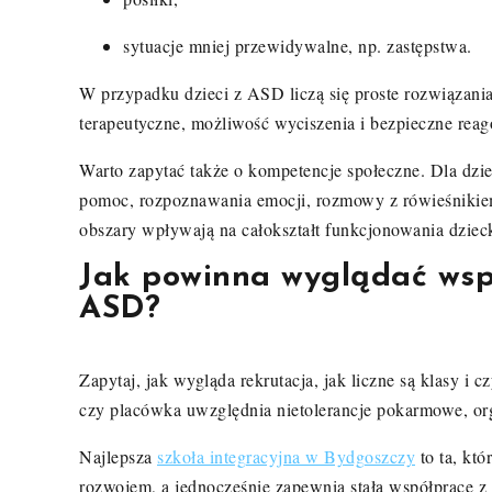
sytuacje mniej przewidywalne, np. zastępstwa.
W przypadku dzieci z ASD liczą się proste rozwiązani
terapeutyczne, możliwość wyciszenia i bezpieczne reag
Warto zapytać także o kompetencje społeczne. Dla dzi
pomoc, rozpoznawania emocji, rozmowy z rówieśnikiem
obszary wpływają na całokształt funkcjonowania dziec
Jak powinna wyglądać wspó
ASD?
Zapytaj, jak wygląda rekrutacja, jak liczne są klasy i 
czy placówka uwzględnia nietolerancje pokarmowe, or
Najlepsza
szkoła integracyjna w Bydgoszczy
to ta, któ
rozwojem, a jednocześnie zapewnia stałą współpracę 