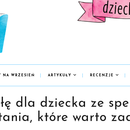
Y NA WRZESIEŃ
ARTYKUŁY
RECENZJE
łę dla dziecka ze s
tania, które warto za