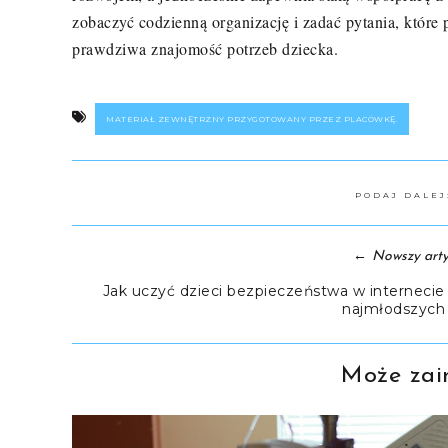
zobaczyć codzienną organizację i zadać pytania, które 
prawdziwa znajomość potrzeb dziecka.
MATERIAŁ ZEWNĘTRZNY PRZYGOTOWANY PRZEZ PLACÓWKĘ.
PODAJ DALE
←
Nowszy arty
Jak uczyć dzieci bezpieczeństwa w internecie
najmłodszych 
Może zain