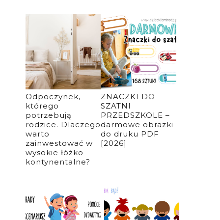
Odpoczynek,
ZNACZKI DO
którego
SZATNI
potrzebują
PRZEDSZKOLE –
z
rodzice. Dlaczego
darmowe obrazki
warto
do druku PDF
zainwestować w
[2026]
wysokie łóżko
kontynentalne?