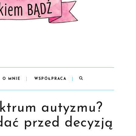
O MNIE
WSPÓŁPRACA
pektrum autyzmu?
dać przed decyzją