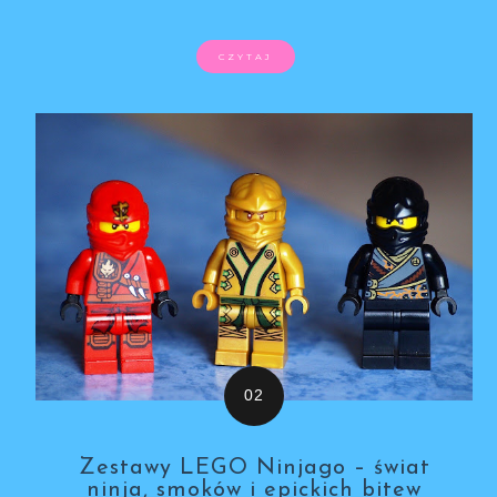
CZYTAJ
Zestawy LEGO Ninjago – świat
ninja, smoków i epickich bitew