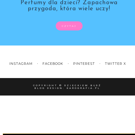
Perfumy dla dzieci? Zapachowa
przygoda, która wiele uczy!
CZYTAJ
INSTAGRAM
FACEBOOK
PINTEREST
TWITTER X
COPYRIGHT ©
DZIECKIEM BĄDŹ
BLOG DESIGN:
KAROGRAFIA.PL