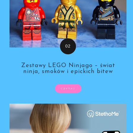
Zestawy LEGO Ninjago – świat
ninja, smoków i epickich bitew
CZYTAJ