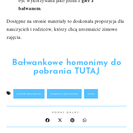
gier z
być wykorzystana jako jedna z
bałwanem
.
Dostępne na stronie materiały to doskonała propozycja dla
nauczycieli i rodziców, którzy chcą urozmaicić zimowe
zajęcia.
Bałwankowe homonimy do
pobrania TUTAJ
DZIEŃ BAŁWANA
ZABAWY JĘZYKOWE
ZIMA
PODAJ DALEJ: