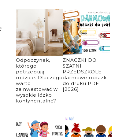
ć
Odpoczynek,
ZNACZKI DO
którego
SZATNI
potrzebują
PRZEDSZKOLE –
rodzice. Dlaczego
darmowe obrazki
warto
do druku PDF
zainwestować w
[2026]
wysokie łóżko
kontynentalne?