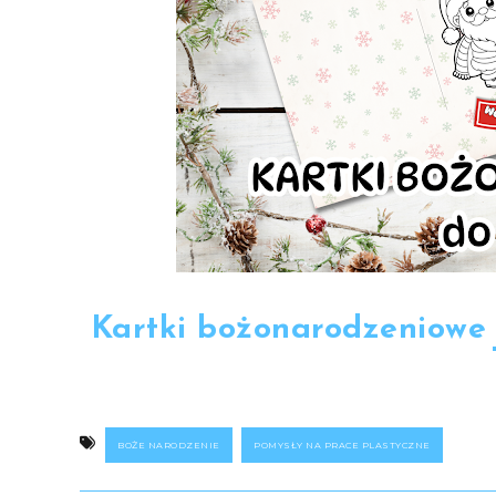
Kartki bożonarodzeniowe
BOŻE NARODZENIE
POMYSŁY NA PRACE PLASTYCZNE