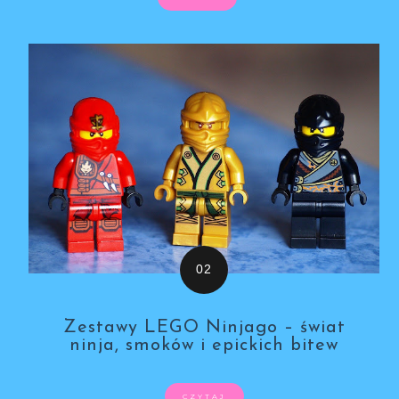
Zestawy LEGO Ninjago – świat
ninja, smoków i epickich bitew
CZYTAJ