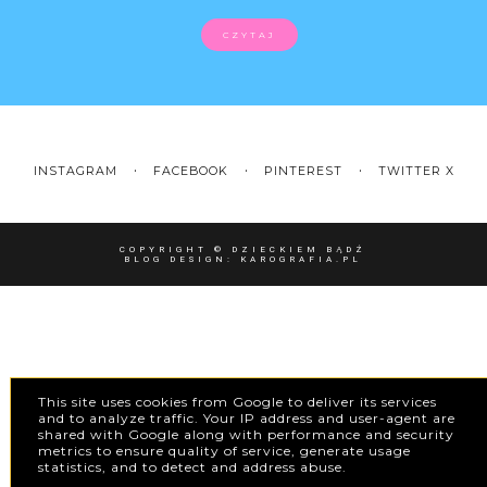
CZYTAJ
INSTAGRAM
FACEBOOK
PINTEREST
TWITTER X
COPYRIGHT ©
DZIECKIEM BĄDŹ
BLOG DESIGN:
KAROGRAFIA.PL
This site uses cookies from Google to deliver its services
and to analyze traffic. Your IP address and user-agent are
shared with Google along with performance and security
metrics to ensure quality of service, generate usage
statistics, and to detect and address abuse.