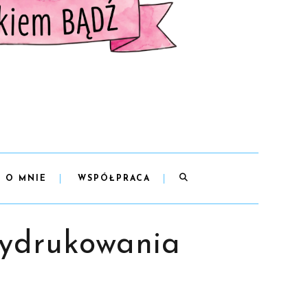
O MNIE
WSPÓŁPRACA
wydrukowania