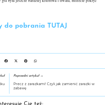
y gra była jeszcze bardziej kolorowa i trwała, możecie pokryć
ty do pobrania TUTAJ
J:
→
kuł
Poprzedni artykuł
tku
Precz z zarazkami! Czyli jak zamienić zarazki w
zabawę
teresuje Cię też: