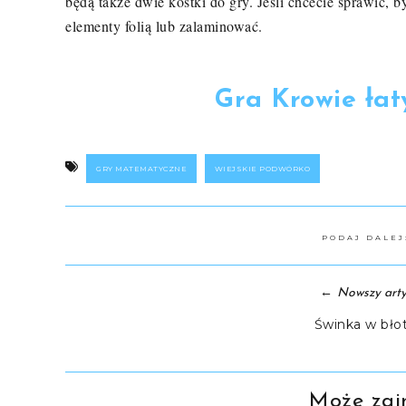
będą także dwie kostki do gry. Jeśli chcecie sprawić, b
elementy folią lub zalaminować.
Gra Krowie ła
GRY MATEMATYCZNE
WIEJSKIE PODWÓRKO
PODAJ DALE
←
Nowszy arty
Świnka w bło
Może zain