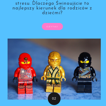
stresu. Dlaczego Świnoujście to
najlepszy kierunek dla rodziców z
dziećmi?
CZYTAJ