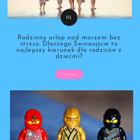
Rodzinny urlop nad morzem bez
stresu. Dlaczego Świnoujście to
najlepszy kierunek dla rodziców z
dziećmi?
CZYTAJ