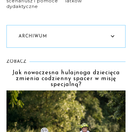
scenariusz i pomoce
latków
dydaktyczne
ARCHIWUM
ZOBACZ
Jak nowoczesna hulajnoga dziecięca
zmienia codzienny spacer w misję
specjalną?