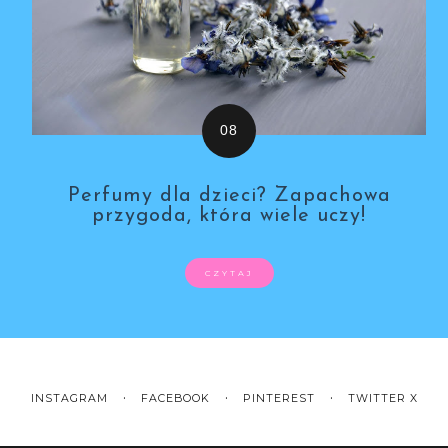
Perfumy dla dzieci? Zapachowa
przygoda, która wiele uczy!
CZYTAJ
INSTAGRAM
FACEBOOK
PINTEREST
TWITTER X