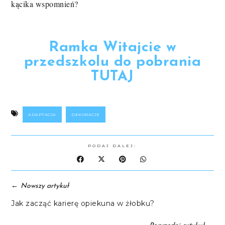
kącika wspomnień?
Ramka Witajcie w
przedszkolu do pobrania
TUTAJ
ADAPTACJA
DEKORACJE
PODAJ DALEJ:
←
Nowszy artykuł
Jak zacząć karierę opiekuna w żłobku?