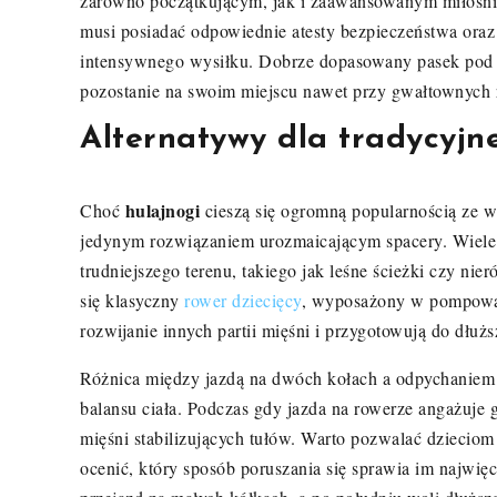
zarówno początkującym, jak i zaawansowanym miłośni
musi posiadać odpowiednie atesty bezpieczeństwa oraz
intensywnego wysiłku. Dobrze dopasowany pasek pod br
pozostanie na swoim miejscu nawet przy gwałtownych 
Alternatywy dla tradycyjne
hulajnogi
Choć
cieszą się ogromną popularnością ze w
jedynym rozwiązaniem urozmaicającym spacery. Wiele 
trudniejszego terenu, takiego jak leśne ścieżki czy n
się klasyczny
rower dziecięcy
, wyposażony w pompowan
rozwijanie innych partii mięśni i przygotowują do dłuż
Różnica między jazdą na dwóch kołach a odpychaniem 
balansu ciała. Podczas gdy jazda na rowerze angażuj
mięśni stabilizujących tułów. Warto pozwalać dziecio
ocenić, który sposób poruszania się sprawia im najwięc