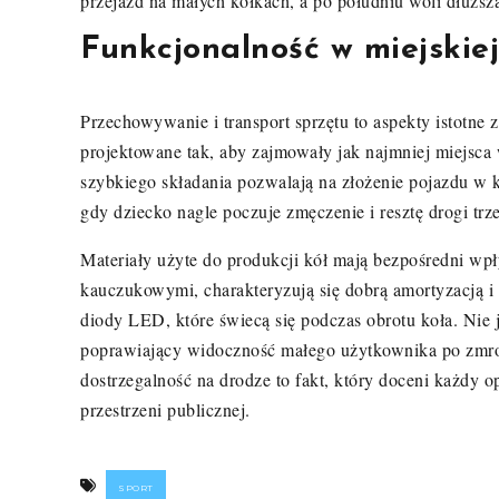
przejazd na małych kółkach, a po południu woli dłuż
Funkcjonalność w miejskiej
Przechowywanie i transport sprzętu to aspekty istotne
projektowane tak, aby zajmowały jak najmniej miejs
szybkiego składania pozwalają na złożenie pojazdu w ki
gdy dziecko nagle poczuje zmęczenie i resztę drogi t
Materiały użyte do produkcji kół mają bezpośredni wp
kauczukowymi, charakteryzują się dobrą amortyzacją i
diody LED, które świecą się podczas obrotu koła. Nie j
poprawiający widoczność małego użytkownika po zmro
dostrzegalność na drodze to fakt, który doceni każdy 
przestrzeni publicznej.
SPORT