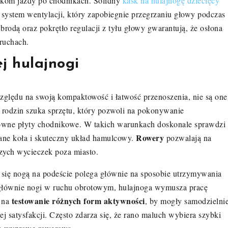
kom jazdy po chodnikach. Solidny
kask na hulajnogę dziecięcy
 system wentylacji, który zapobiegnie przegrzaniu głowy podczas
odą oraz pokrętło regulacji z tyłu głowy gwarantują, że osłona
ruchach.
j hulajnogi
zględu na swoją kompaktowość i łatwość przenoszenia, nie są one
rodzin szuka sprzętu, który pozwoli na pokonywanie
ierówne płyty chodnikowe. W takich warunkach doskonale sprawdzi
Rowery
e koła i skuteczny układ hamulcowy.
pozwalają na
szych wycieczek poza miasto.
się nogą na podeście polega głównie na sposobie utrzymywania
e głównie nogi w ruchu obrotowym, hulajnoga wymusza pracę
testowanie różnych form aktywności
m na
, by mogły samodzielni
ej satysfakcji. Często zdarza się, że rano maluch wybiera szybki