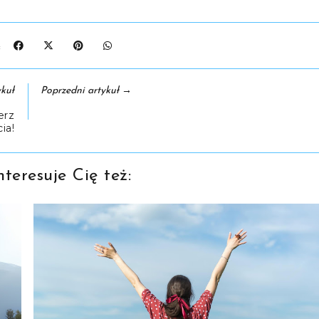
J:
→
kuł
Poprzedni artykuł
erz
ia!
teresuje Cię też: