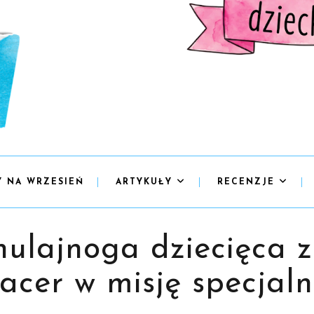
Y NA WRZESIEŃ
ARTYKUŁY
RECENZJE
ulajnoga dziecięca 
acer w misję specjal