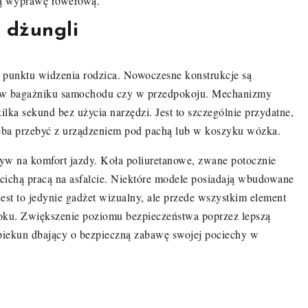
szą wyprawę rowerową.
 dżungli
 z punktu widzenia rodzica. Nowoczesne konstrukcje są
ca w bagażniku samochodu czy w przedpokoju. Mechanizmy
lka sekund bez użycia narzędzi. Jest to szczególnie przydatne,
rzeba przebyć z urządzeniem pod pachą lub w koszyku wózka.
ływ na komfort jazdy. Koła poliuretanowe, zwane potocznie
 cichą pracą na asfalcie. Niektóre modele posiadają wbudowane
est to jedynie gadżet wizualny, ale przede wszystkim element
ku. Zwiększenie poziomu bezpieczeństwa poprzez lepszą
opiekun dbający o bezpieczną zabawę swojej pociechy w