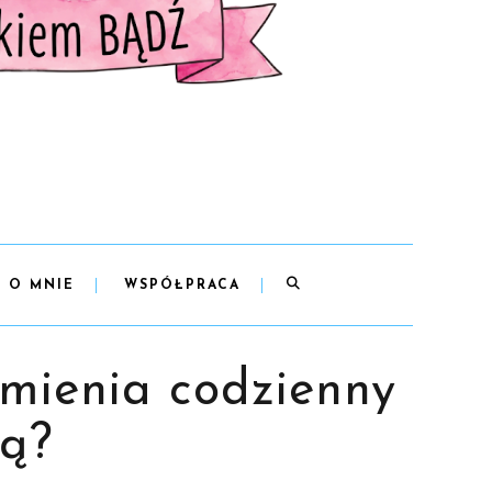
O MNIE
WSPÓŁPRACA
zmienia codzienny
ną?