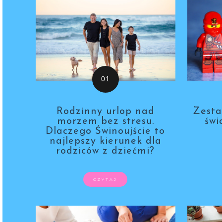
Rodzinny urlop nad
Zest
morzem bez stresu.
świ
Dlaczego Świnoujście to
najlepszy kierunek dla
rodziców z dziećmi?
CZYTAJ