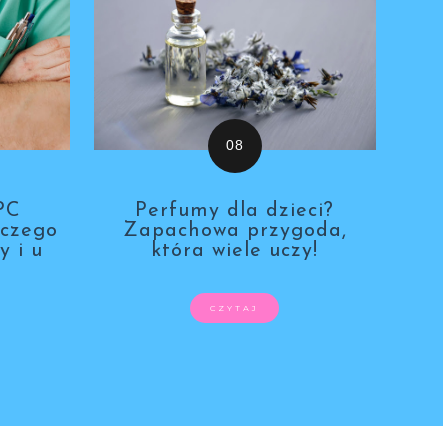
PC
Perfumy dla dzieci?
aczego
Zapachowa przygoda,
y i u
która wiele uczy!
CZYTAJ