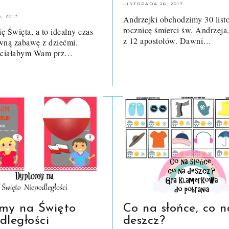
LISTOPADA 26, 2017
, 2017
Andrzejki obchodzimy 30 list
rocznicę śmierci św. Andrzeja
ię Święta, a to idealny czas
z 12 apostołów. Dawni…
wną zabawę z dziećmi.
chciałabym Wam prz…
my na Święto
Co na słońce, co n
dległości
deszcz?