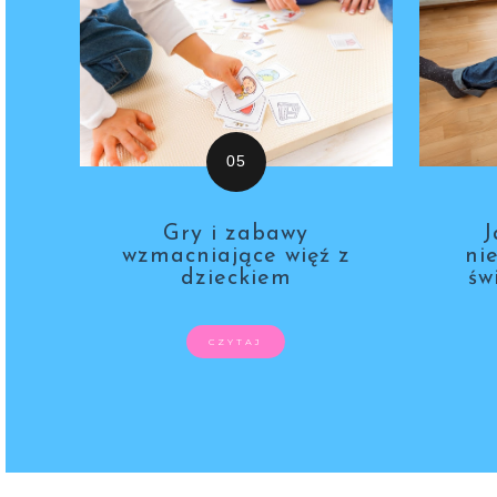
Gry i zabawy
J
wzmacniające więź z
ni
dzieckiem
św
CZYTAJ