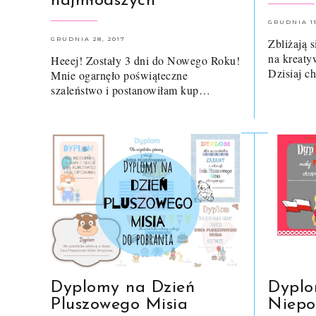
najmłodszych
GRUDNIA 15
GRUDNIA 28, 2017
Zbliżają s
na kreaty
Heeej! Zostały 3 dni do Nowego Roku!
Dzisiaj 
Mnie ogarnęło poświąteczne
szaleństwo i postanowiłam kup…
Dyplomy na Dzień
Dyplo
Pluszowego Misia
Niepo