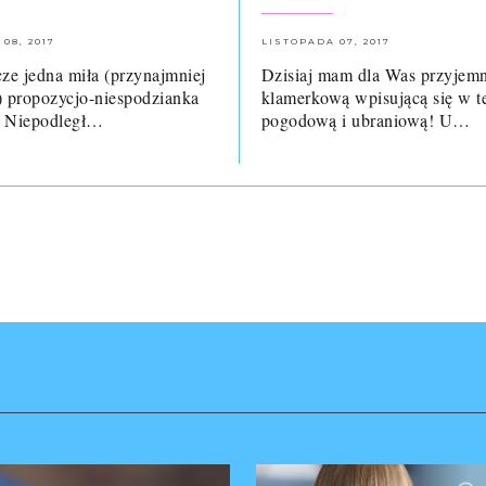
08, 2017
LISTOPADA 07, 2017
cze jedna miła (przynajmniej
Dzisiaj mam dla Was przyjemn
) propozycjo-niespodzianka
klamerkową wpisującą się w 
o Niepodległ…
pogodową i ubraniową! U…