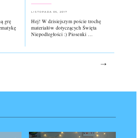
LISTOPADA 05, 2017
ą grę
Hej! W dzisiejszym poście trochę
tematykę
materiałów dotyczących Święta
Niepodległości :) Piosenki …
→