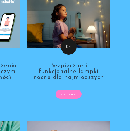
dzenia
Bezpieczne i
- czym
funkcjonalne lampki
móc?
nocne dla najmłodszych
CZYTAJ