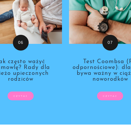
ak często ważyć
Test Coombsa (
emowlę? Rady dla
odpornościowe): dl
ieżo upieczonych
bywa ważny w ciąż
rodziców
noworodków
CZYTAJ
CZYTAJ