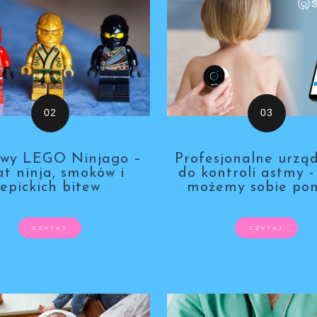
awy LEGO Ninjago –
Profesjonalne urzą
at ninja, smoków i
do kontroli astmy 
epickich bitew
możemy sobie po
CZYTAJ
CZYTAJ