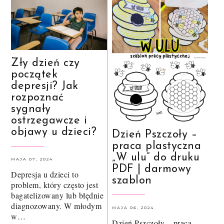
Zły dzień czy
początek
depresji? Jak
rozpoznać
sygnały
ostrzegawcze i
objawy u dzieci?
Dzień Pszczoły –
praca plastyczna
„W ulu” do druku
MAJA 07, 2024
PDF | darmowy
Depresja u dzieci to
szablon
problem, który często jest
bagatelizowany lub błędnie
diagnozowany. W młodym
MAJA 06, 2024
w…
Dzień Pszczoły – praca