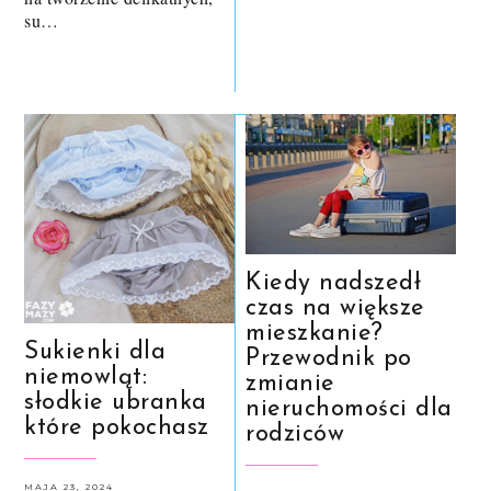
su…
Kiedy nadszedł
czas na większe
mieszkanie?
Sukienki dla
Przewodnik po
niemowląt:
zmianie
słodkie ubranka
nieruchomości dla
które pokochasz
rodziców
MAJA 23, 2024