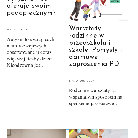
oferuje swoim
podopiecznym?
Warsztaty
MAJA 09, 2024
rodzinne w
Autyzm to szereg cech
przedszkolu i
neurorozwojowych,
szkole. Pomysły i
obserwowane u coraz
darmowe
większej liczby dzieci.
zaproszenia PDF
Nieodzowna jes…
MAJA 08, 2024
Rodzinne warsztaty są
wspaniałym sposobem na
spędzenie jakościowe…