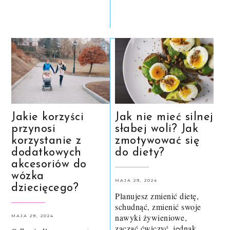
Jakie korzyści
Jak nie mieć silnej
przynosi
słabej woli? Jak
korzystanie z
zmotywować się
dodatkowych
do diety?
akcesoriów do
wózka
MAJA 29, 2024
dziecięcego?
Planujesz zmienić dietę,
schudnąć, zmienić swoje
nawyki żywieniowe,
MAJA 29, 2024
zacząć ćwiczyć, jednak