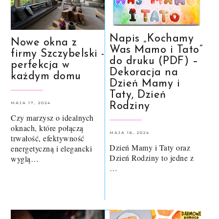
Napis „Kochamy
Nowe okna z
Was Mamo i Tato”
firmy Szczybelski -
do druku (PDF) –
perfekcja w
Dekoracja na
każdym domu
Dzień Mamy i
Taty, Dzień
MAJA 17, 2024
Rodziny
Czy marzysz o idealnych
oknach, które połączą
MAJA 16, 2024
trwałość, efektywność
Dzień Mamy i Taty oraz
energetyczną i elegancki
Dzień Rodziny to jedne z
wyglą…
…