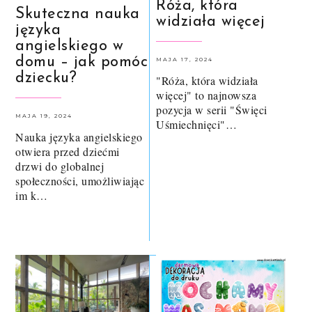
Róża, która
Skuteczna nauka
widziała więcej
języka
angielskiego w
domu – jak pomóc
MAJA 17, 2024
dziecku?
"Róża, która widziała
więcej" to najnowsza
pozycja w serii "Święci
MAJA 19, 2024
Uśmiechnięci"…
Nauka języka angielskiego
otwiera przed dziećmi
drzwi do globalnej
społeczności, umożliwiając
im k…