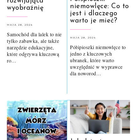
rozwijająca
niemowlęce: Co to
wyobraźnię
jest i dlaczego
warto je mieć?
MAJA 28, 2024
Samochód dla lalek to nie
MAJA 28, 2024
tylko zabawka, ale także
Półśpioszki niemowlęce to
narzędzie edukacyjne,
jedno z kluczowych
które odgrywa kluczową
ubranek, które warto
ro…
uwzględnić w wyprawce
dla noworod…