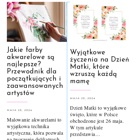
Jakie farby
Wyjątkowe
akwarelowe są
życzenia na Dzień
najlepsze?
Matki, które
Przewodnik dla
wzruszą każdą
początkujących i
mamę
zaawansowanych
artystów
MAJA 23, 2024
Dzień Matki to wyjątkowe
MAJA 23, 2024
święto, które w Polsce
Malowanie akwarelami to
obchodzone jest 26 maja.
wyjątkowa technika
W tym artykule
artystyczna, która pozwala
przedstawia…
na tworzenie delikatnych,