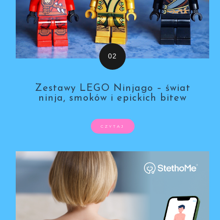
Zestawy LEGO Ninjago – świat
ninja, smoków i epickich bitew
CZYTAJ