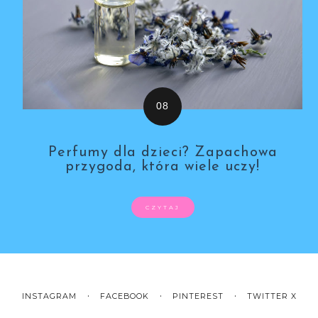
Perfumy dla dzieci? Zapachowa
przygoda, która wiele uczy!
CZYTAJ
INSTAGRAM
FACEBOOK
PINTEREST
TWITTER X