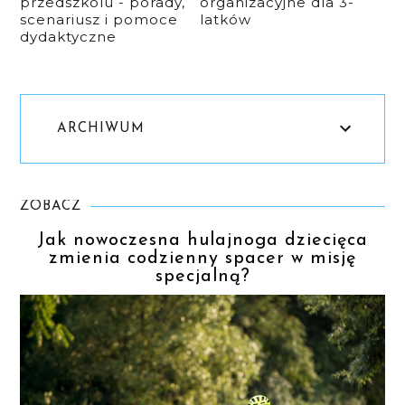
przedszkolu - porady,
organizacyjne dla 3-
scenariusz i pomoce
latków
dydaktyczne
ARCHIWUM
ZOBACZ
Jak nowoczesna hulajnoga dziecięca
zmienia codzienny spacer w misję
specjalną?