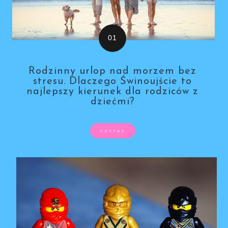
Rodzinny urlop nad morzem bez
stresu. Dlaczego Świnoujście to
najlepszy kierunek dla rodziców z
dziećmi?
CZYTAJ