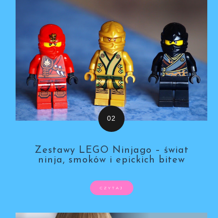
Zestawy LEGO Ninjago – świat
ninja, smoków i epickich bitew
CZYTAJ