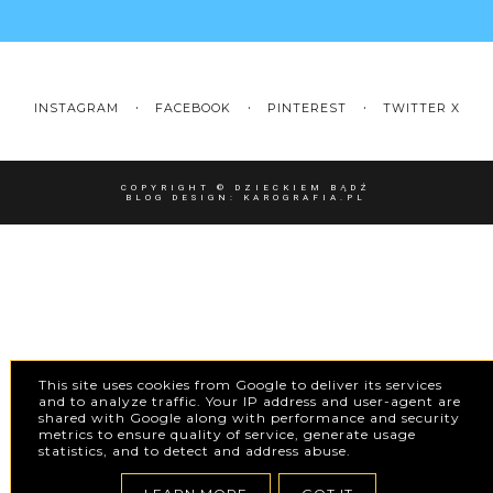
INSTAGRAM
FACEBOOK
PINTEREST
TWITTER X
COPYRIGHT ©
DZIECKIEM BĄDŹ
BLOG DESIGN:
KAROGRAFIA.PL
This site uses cookies from Google to deliver its services
and to analyze traffic. Your IP address and user-agent are
shared with Google along with performance and security
metrics to ensure quality of service, generate usage
statistics, and to detect and address abuse.