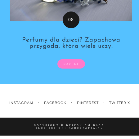
Perfumy dla dzieci? Zapachowa
przygoda, która wiele uczy!
CZYTAJ
INSTAGRAM
FACEBOOK
PINTEREST
TWITTER X
COPYRIGHT ©
DZIECKIEM BĄDŹ
BLOG DESIGN:
KAROGRAFIA.PL