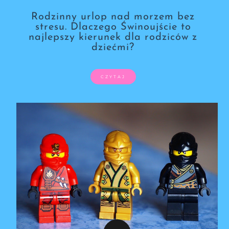
Rodzinny urlop nad morzem bez
stresu. Dlaczego Świnoujście to
najlepszy kierunek dla rodziców z
dziećmi?
CZYTAJ