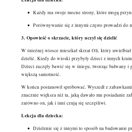
Każdy ma swoje mocne strony, kt
ó
re mogą przyn
Por
ó
wnywanie się z innymi często prowadzi do 
3. Opowieść o skrzacie, kt
ó
ry uczył się dzielić
W śnieżnej wiosce mieszkał skrzat Oli, kt
ó
ry uwielbiał
dzielić. Kiedy do wioski przybyły dzieci z innych krain
Dzieci zaczęły bawić się w śniegu, tworząc bałwany i g
większą samotność.
W końcu postanowił
spr
ó
bować. Wyszedł z zabawkami i
znacznie większa niż ta, jaką dawało mu posiadanie zab
zar
ó
wno on, jak i inni czują się szczęśliwi.
Lekcja dla dziecka:
Dzielenie się z innymi to spos
ó
b na budowanie pr