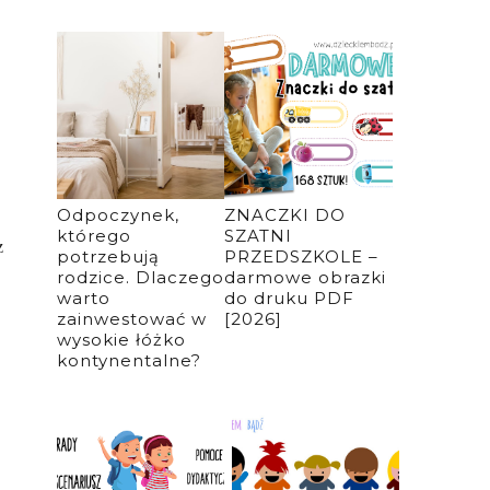
Odpoczynek,
ZNACZKI DO
którego
SZATNI
z
potrzebują
PRZEDSZKOLE –
rodzice. Dlaczego
darmowe obrazki
warto
do druku PDF
zainwestować w
[2026]
wysokie łóżko
kontynentalne?