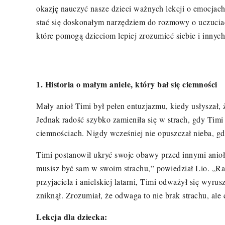
okazję nauczyć nasze dzieci ważnych lekcji o emocjach i
stać się doskonałym narzędziem do rozmowy o uczuciach
które pomogą dzieciom lepiej zrozumieć siebie i innych
1. Historia o ma
łym aniele, kt
ó
ry ba
ł się ciemności
Mał
y anio
ł Timi był pełen entuzjazmu, kiedy usłyszał,
Jednak radość szybko zamieniła się w strach, gdy Timi
ciemnościach. Nigdy wcześniej nie opuszczał nieba, gd
Timi postanowił ukryć swoje obawy przed innymi anioła
musisz być sam w swoim strachu,” powiedział
Lio.
„Ra
przyjaciela i anielskiej latarni, Timi odważył się wyru
zniknął. Zrozumiał, że odwaga to nie brak strachu, ale
Lekcja dla dziecka: