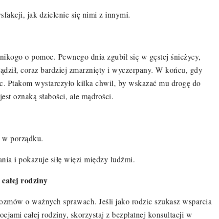
sfakcji, jak dzielenie się nimi z innymi.
ił nikogo o pomoc. Pewnego dnia zgubił się w gęstej śnieżycy,
ądził, coraz bardziej zmarznięty i wyczerpany. W końcu, gdy
c. Ptakom wystarczyło kilka chwil, by wskazać mu drogę do
est oznaką sł
abo
ści, ale mądrości.
t w porządku.
ia i pokazuje siłę więzi między ludźmi.
całej rodziny
rozm
ó
w o ważnych sprawach. Jeśli jako rodzic szukasz wsparcia
ocjami całej rodziny, skorzystaj z bezpłatnej konsultacji w