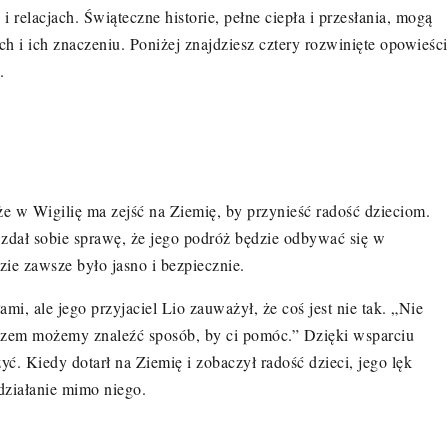
 relacjach. Świąteczne historie, pełne ciepła i przesłania, mogą
 i ich znaczeniu. Poniżej znajdziesz cztery rozwinięte opowieści
.
 że w Wigilię ma zejść na Ziemię, by przynieść
rado
ść dzieciom.
 zdał sobie sprawę, że jego podróż będzie odbywać się w
zie zawsze było jasno i bezpiecznie.
mi, ale jego przyjaciel Lio zauważył, ż
e co
ś jest nie tak. „Nie
zem możemy znaleźć
spos
ó
b, by ci pom
ó
c.” Dzięki wsparciu
szyć. Kiedy dotarł na Ziemię i zobaczył
rado
ść dzieci, jego lęk
 działanie mimo niego.