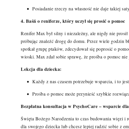
Posiadanie rzeczy na własność nie daje takiej saty
4. Baśń o reniferze, kt
ó
ry uczył się prosić o pomoc
Renifer Max by
ł silny i niezależny, ale nigdy nie pros
pr
ó
bując znaleźć drogę do domu. Przez wiele godzin bł
spotkał grupę ptak
ó
w, zdecydował się poprosić o pomo
wioski. Max zdał sobie sprawę, że prośba o pomoc nie j
Lekcja dla dziecka:
Każdy z nas czasem potrzebuje wsparcia, i to jes
Prośba o pomoc może przynieść szybkie rozwiązan
Bezpłatna konsultacja w PsychoCare – wsparcie dla 
Święta Bożego Narodzenia to czas budowania więzi i 
dla swojego dziecka lub chcesz lepiej radzić sobie z em