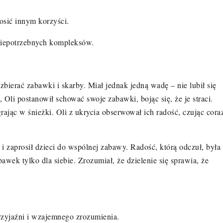
osić innym korzyści.
niepotrzebnych kompleks
ó
w.
 zbierać zabawki i skarby. Miał jednak jedną wadę – nie lubił się
, Oli postanowił schować swoje zabawki, bojąc się, że je straci.
rając w śnieżki. Oli z ukrycia obserwował ich radość, czując cora
 zaprosił dzieci do wsp
ó
lnej zabawy. Radość, kt
ó
rą odczuł, była
awek tylko dla siebie. Zrozumiał, że dzielenie się sprawia, że
zyjaźni i wzajemnego zrozumienia.