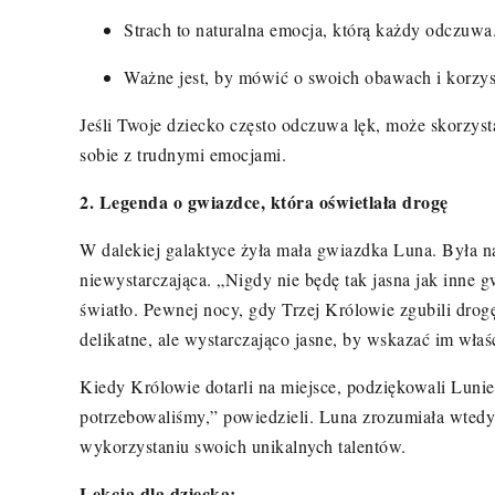
Strach to naturalna emocja, kt
ó
rą każdy odczuwa
Wa
żne jest, by m
ó
wić o swoich obawach i korzys
Jeśli Twoje dziecko często odczuwa lęk, może skorzys
sobie z trudnymi emocjami.
2. Legenda o gwiazdce, kt
ó
ra o
świetlała drogę
W dalekiej galaktyce żyła mała gwiazdka Luna. Była n
niewystarczają
ca.
„Nigdy nie będę tak jasna jak inne 
światło. Pewnej nocy, gdy Trzej Kr
ó
lowie zgubili dro
delikatne, ale wystarczająco jasne, by wskazać im wła
Kiedy Kr
ó
lowie dotarli na miejsce, podziękowali Lunie
potrzebowaliśmy,” powiedzieli. Luna zrozumiała wtedy,
wykorzystaniu swoich unikalnych talent
ó
w.
Lekcja dla dziecka: