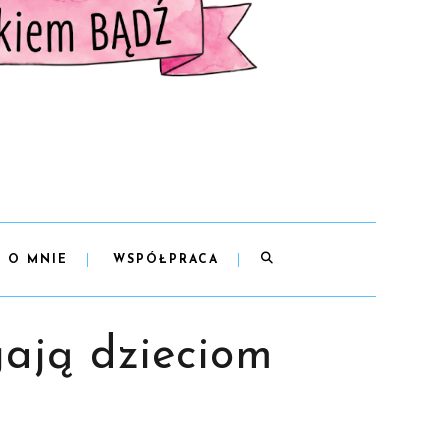
O MNIE
WSPÓŁPRACA
gają dzieciom