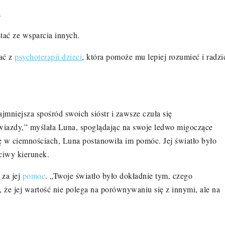
.
tać ze wsparcia innych.
tać z
psychoterapii dzieci
, kt
ó
ra pomoże mu lepiej rozumieć i radzi
ajmniejsza spośr
ó
d swoich si
ó
str i zawsze czuła się
gwiazdy,” myślała Luna, spoglądając na swoje ledwo migoczące
gę w ciemnościach, Luna postanowiła im pom
ó
c. Jej światło było
ściwy kierunek.
 za jej
pomoc
. „Twoje światło było dokładnie tym, czego
 że jej wartość nie polega na por
ó
wnywaniu się z innymi, ale na