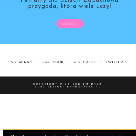
Perfumy dla dzieci? Zapachowa
przygoda, która wiele uczy!
CZYTAJ
INSTAGRAM
FACEBOOK
PINTEREST
TWITTER X
COPYRIGHT ©
DZIECKIEM BĄDŹ
BLOG DESIGN:
KAROGRAFIA.PL