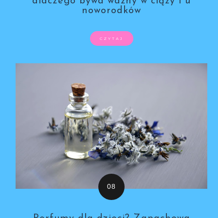
dlaczego bywa ważny w ciąży i u
noworodków
CZYTAJ