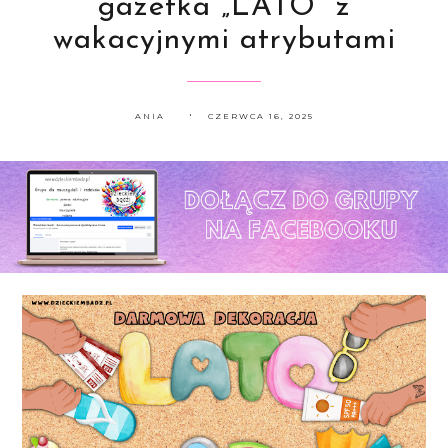
gazetka „LATO” z
wakacyjnymi atrybutami
ANIA
CZERWCA 16, 2025