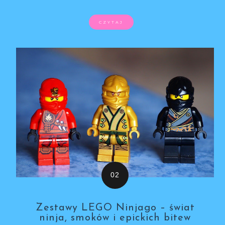
CZYTAJ
Zestawy LEGO Ninjago – świat
ninja, smoków i epickich bitew