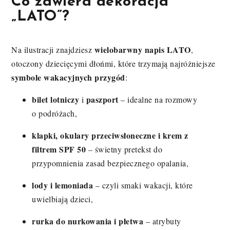
Co zawiera dekoracja
„LATO”?
wielobarwny napis LATO
Na ilustracji znajdziesz
,
otoczony dziecięcymi dłońmi, które trzymają najróżniejsze
symbole wakacyjnych przygód
:
bilet lotniczy
paszport
i
– idealne na rozmowy
o podróżach,
klapki, okulary przeciwsłoneczne i krem z
filtrem SPF 50
– świetny pretekst do
przypomnienia zasad bezpiecznego opalania,
lody i lemoniada
– czyli smaki wakacji, które
uwielbiają dzieci,
rurka do nurkowania i płetwa
– atrybuty