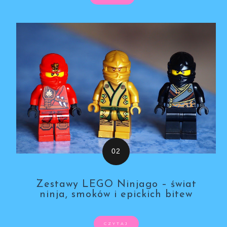
Zestawy LEGO Ninjago – świat
ninja, smoków i epickich bitew
CZYTAJ