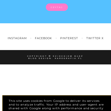
CZYTAJ
INSTAGRAM
FACEBOOK
PINTEREST
TWITTER X
COPYRIGHT ©
DZIECKIEM BĄDŹ
BLOG DESIGN:
KAROGRAFIA.PL
This site uses cookies from Google to deliver its services
and to analyze traffic. Your IP address and user-agent are
shared with Google along with performance and security