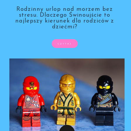
Rodzinny urlop nad morzem bez
stresu. Dlaczego Świnoujście to
najlepszy kierunek dla rodziców z
dziećmi?
CZYTAJ