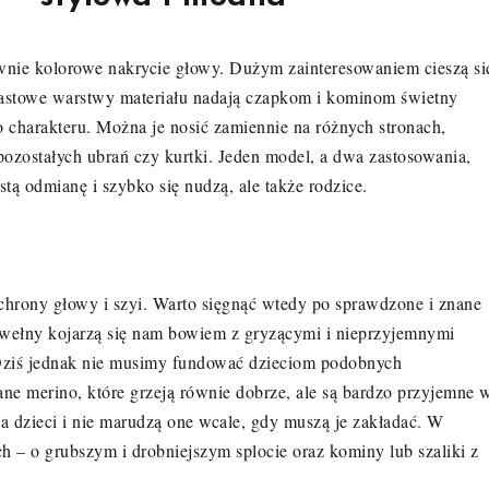
wnie kolorowe nakrycie głowy. Dużym zainteresowaniem cieszą si
astowe warstwy materiału nadają czapkom i kominom świetny
 charakteru. Można je nosić zamiennie na różnych stronach,
pozostałych ubrań czy kurtki. Jeden model, a dwa zastosowania,
ęstą odmianę i szybko się nudzą, ale także rodzice.
chrony głowy i szyi. Warto sięgnąć wtedy po sprawdzone i znane
wełny kojarzą się nam bowiem z gryzącymi i nieprzyjemnymi
. Dziś jednak nie musimy fundować dzieciom podobnych
 merino, które grzeją równie dobrze, ale są bardzo przyjemne 
ca dzieci i nie marudzą one wcale, gdy muszą je zakładać. W
– o grubszym i drobniejszym splocie oraz kominy lub szaliki z