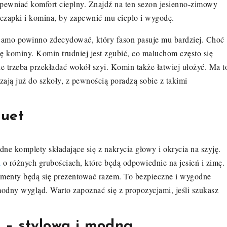
apewniać komfort cieplny. Znajdź na ten sezon jesienno-zimowy
 czapki i komina, by zapewnić mu ciepło i wygodę.
Samo powinno zdecydować, który fason pasuje mu bardziej. Choć
ę kominy. Komin trudniej jest zgubić, co maluchom często się
ie trzeba przekładać wokół szyi. Komin także łatwiej ułożyć. Ma t
zają już do szkoły, z pewnością poradzą sobie z takimi
duet
ne komplety składające się z nakrycia głowy i okrycia na szyję.
a
o różnych grubościach, które będą odpowiednie na jesień i zimę.
elementy będą się prezentować razem. To bezpieczne i wygodne
odny wygląd. Warto zapoznać się z propozycjami, jeśli szukasz
 – stylowa i modna