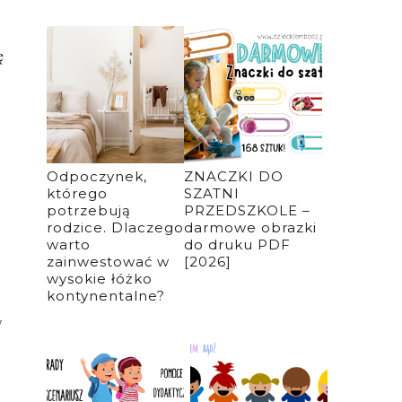
ę
Odpoczynek,
ZNACZKI DO
którego
SZATNI
potrzebują
PRZEDSZKOLE –
rodzice. Dlaczego
darmowe obrazki
warto
do druku PDF
zainwestować w
[2026]
wysokie łóżko
kontynentalne?
w