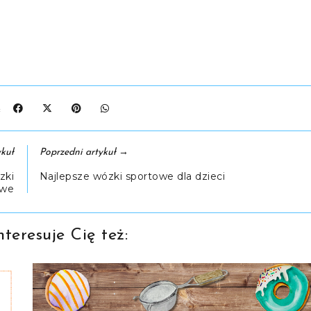
J:
→
kuł
Poprzedni artykuł
zki
Najlepsze wózki sportowe dla dzieci
owe
teresuje Cię też: