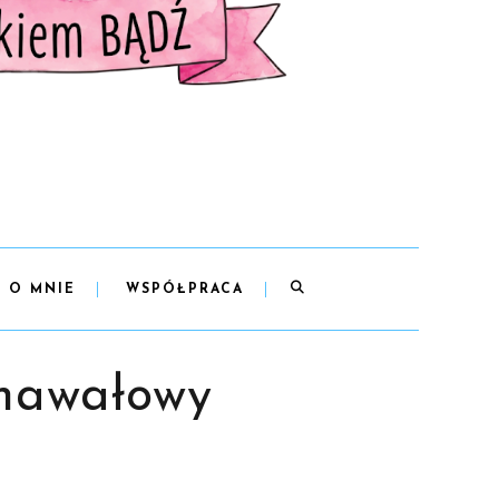
O MNIE
WSPÓŁPRACA
rnawałowy