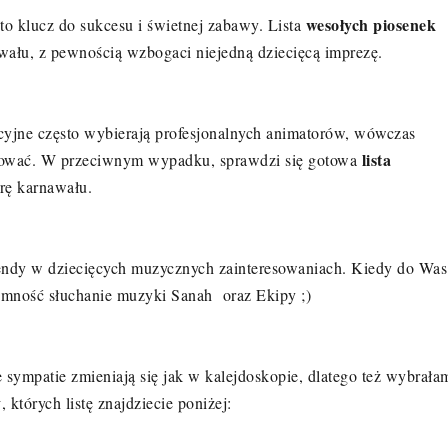
wesołych piosenek
to klucz do sukcesu i świetnej zabawy. Lista
awału, z pewnością wzbogaci niejedną dziecięcą imprezę.
yjne często wybierają profesjonalnych animatorów, wówczas
lista
jmować. W przeciwnym wypadku, sprawdzi się gotowa
rę karnawału.
endy w dziecięcych muzycznych zainteresowaniach. Kiedy do Was
jemność słuchanie muzyki Sanah oraz Ekipy ;)
sympatie zmieniają się jak w kalejdoskopie, dlatego też wybrała
y
, których listę znajdziecie poniżej: