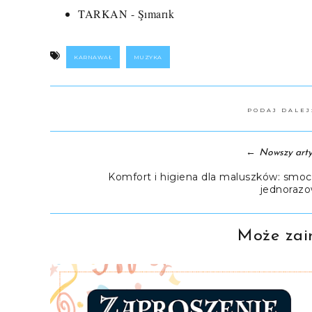
TARKAN - Şımarık
KARNAWAŁ
MUZYKA
PODAJ DALE
←
Nowszy arty
Komfort i higiena dla maluszków: smoc
jednoraz
Może zain