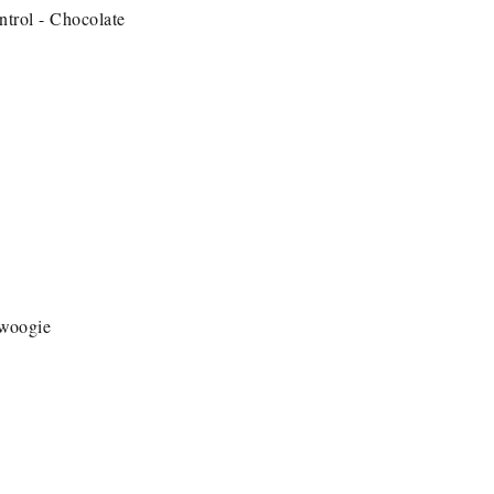
trol - Chocolate
 woogie