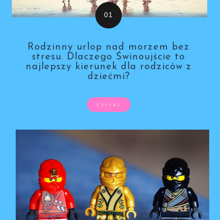
Rodzinny urlop nad morzem bez
stresu. Dlaczego Świnoujście to
najlepszy kierunek dla rodziców z
dziećmi?
CZYTAJ